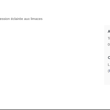
cession éclairée aux limaces
T
0
L
(