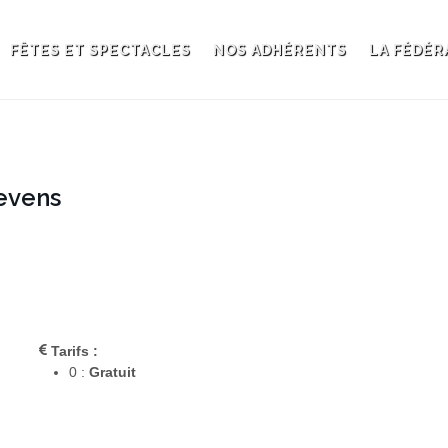
FÊTES ET SPECTACLES
NOS ADHÉRENTS
LA FÉDÉR
Levens
Tarifs :
0 :
Gratuit