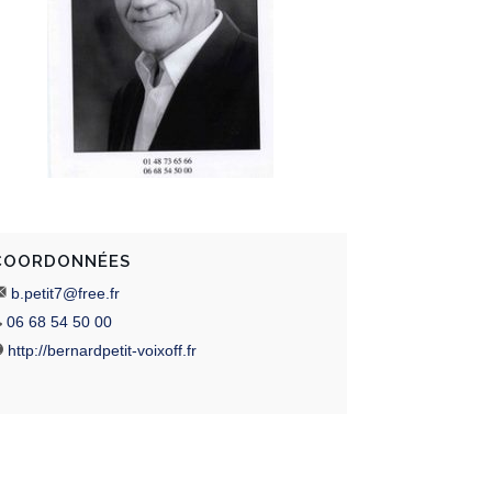
COORDONNÉES
b.petit7@free.fr
06 68 54 50 00
http://bernardpetit-voixoff.fr