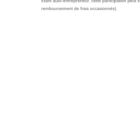
Etant auto-entrepreneur, cette participation peut se
remboursement de frais occasionnés).