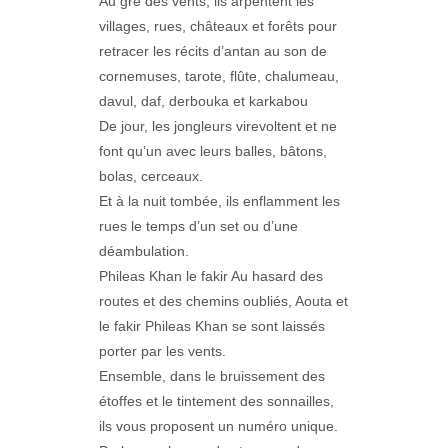
Au gré des vents, ils arpentent les
villages, rues, châteaux et forêts pour
retracer les récits d’antan au son de
cornemuses, tarote, flûte, chalumeau,
davul, daf, derbouka et karkabou
De jour, les jongleurs virevoltent et ne
font qu’un avec leurs balles, bâtons,
bolas, cerceaux.
Et à la nuit tombée, ils enflamment les
rues le temps d’un set ou d’une
déambulation.
Phileas Khan le fakir Au hasard des
routes et des chemins oubliés, Aouta et
le fakir Phileas Khan se sont laissés
porter par les vents.
Ensemble, dans le bruissement des
étoffes et le tintement des sonnailles,
ils vous proposent un numéro unique.