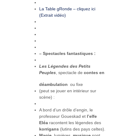
La Table gRonde – cliquez ici
(Extrait vidéo)
– Spectacles fantastiques :
Les Légendes des Petits
Peuples
,
spectacle de
contes en
déambulation
ou fixe
(peut se jouer en intérieur sur
scène) :
A bord d’un drôle d’engin, le
professeur Goueskad et
l’elfe
Eléa
racontent les légendes des
korrigans
(lutins des pays celtes).
Magie
, lumières,
musique
sont