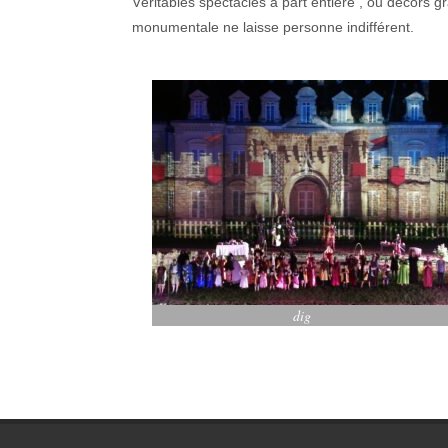
Véritables spectacles à part entière , ou décors gr
monumentale ne laisse personne indifférent.
dig